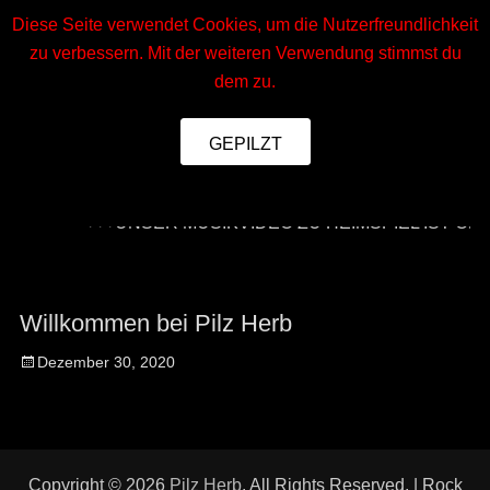
Diese Seite verwendet Cookies, um die Nutzerfreundlichkeit
MENU
zu verbessern. Mit der weiteren Verwendung stimmst du
dem zu.
GEPILZT
Datenschutzerklärung
+++UNSER MUSIKVIDEO ZU HEIMSPIEL IST ONLINE
Willkommen bei Pilz Herb
Posted
Dezember 30, 2020
on
Copyright © 2026
Pilz Herb
. All Rights Reserved. | Rock